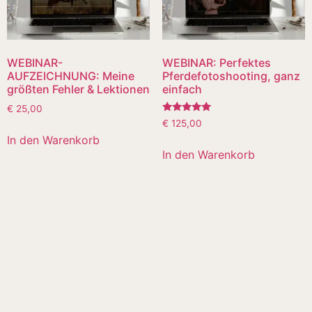
WEBINAR-
WEBINAR: Perfektes
AUFZEICHNUNG: Meine
Pferdefotoshooting, ganz
größten Fehler & Lektionen
einfach
€
25,00
Bewertet
€
125,00
mit
In den Warenkorb
5.00
von 5
In den Warenkorb