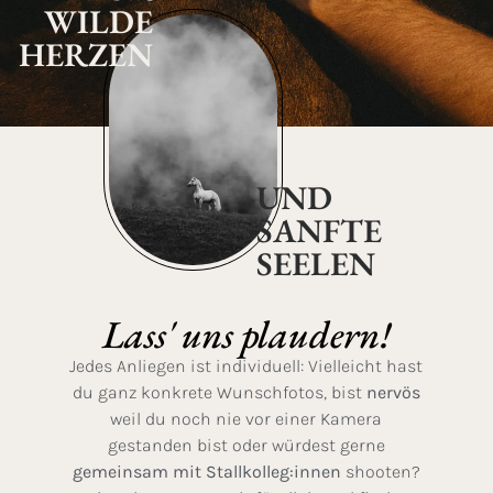
WILDE
HERZEN
UND
SANFTE
SEELEN
Lass' uns plaudern!
Jedes Anliegen ist individuell: Vielleicht hast
du ganz konkrete Wunschfotos, bist
nervös
weil du noch nie vor einer Kamera
gestanden bist oder würdest gerne
gemeinsam mit Stallkolleg:innen
shooten?