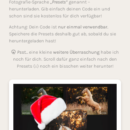
Fotografie-Sprache
„Presets“
genannt –
herunterladen. Gib einfach deinen Code ein und
schon sind sie kostenlos für dich verfügbar!
Achtung: Dein Code ist
nur einmal verwendbar.
Speichere die Presets deshalb gut ab, sobald du sie
heruntergeladen hast!
🤫
Psst…
eine kleine
weitere Überraschung
habe ich
noch für dich. Scroll dafür ganz einfach nach den
Presets (↓) noch ein bisschen weiter herunter!