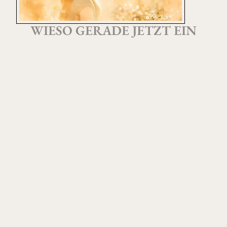
WIESO GERADE JETZT EIN
BESONDERER ZEITPUNKT
IST...
Ab 2026 werden, wie jedes Jahr, meine Preise
angepasst.
Die gute Nachricht:
Wenn du – mit Gutschein – bis
31.12.25 buchst, sicherst du dir die aktuellen Preise.
Egal, wann dein Shootingtermin dann wirklich
stattfindet!
Deine Gutschein-Vorteile zusammengefasst:
💝
2025-Preise sichern
= 80-150€ gespart
💝
1 extra High-End-Foto geschenkt
(Wert: 45€)
💝
Flexibler Wunschtermin
– auch 2026 möglich
💝
Unverbindlich
– du kannst dir den Gutschein
erstmal kostenlos sichern und später entscheiden,