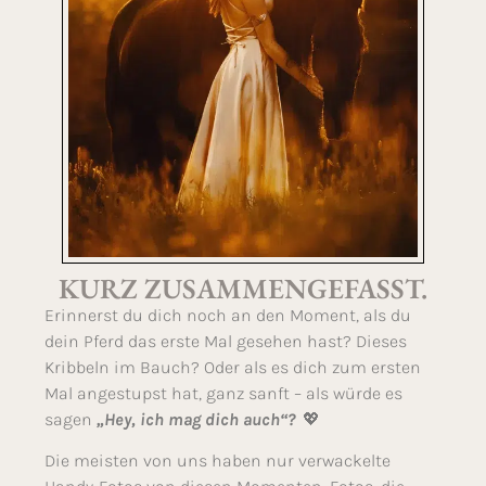
KURZ ZUSAMMENGEFASST.
Erinnerst du dich noch an den Moment, als du
dein Pferd das erste Mal gesehen hast? Dieses
Kribbeln im Bauch? Oder als es dich zum ersten
Mal angestupst hat, ganz sanft – als würde es
sagen
„Hey, ich mag dich auch“?
💖
Die meisten von uns haben nur verwackelte